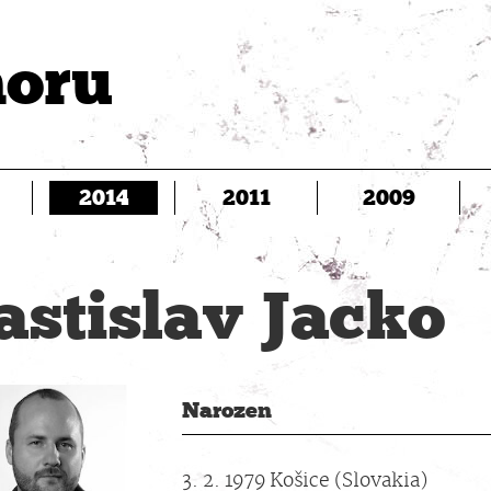
oru
2014
2011
2009
astislav Jacko
Narozen
3. 2. 1979 Košice (Slovakia)