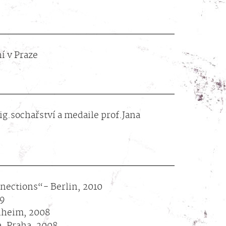
í v Praze
ig.sochařství a medaile prof.Jana
nections“- Berlin, 2010
09
nheim, 2008
a, Praha, 2008