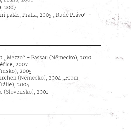
a, 2007
́ palác, Praha, 2005 „Rudé Právo“ -
0 „Mezzo“ - Passau (Německo), 2010
̌řice, 2007
Finsko), 2005
irchen (Německo), 2004 „From
tálie), 2004
ce (Slovensko), 2001
5