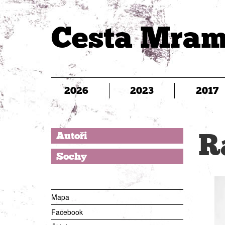
Cesta Mram
2026
2023
2017
R
Autoři
Sochy
Mapa
Facebook