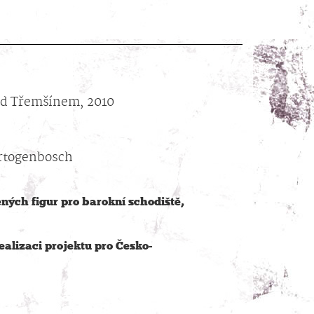
d Třemšínem, 2010
ertogenbosch
́ch figur pro barokní schodiště,
ealizaci projektu pro Česko-