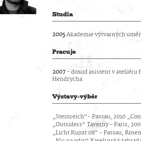
Studia
2005
Akademie výtvarných uměn
Pracuje
2007
- dosud asistent v ateliéru f
Hendrycha
Výstavy-výběr
„Steinreich“- Passau, 2010 „Con
„Outsiders“ Taverny – Paris, 20
„Licht Kunst 08“ – Passau, Rose
„Nic na odiv“ Kateřinská zahrad