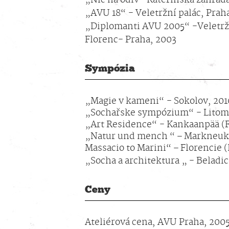
„AVU 18“ - Veletržní palác, Prah
„Diplomanti AVU 2005“ -Veletržni
Florenc- Praha, 2003
Sympózia
„Magie v kameni“ - Sokolov, 201
„Sochařske sympózium“ - Litome
„Art Residence“ - Kankaanpää (
„Natur und mench “ – Markneuk
Massacio to Marini“ – Florencie (I
„Socha a architektura „ - Beladi
Ceny
Ateliérová cena, AVU Praha, 200